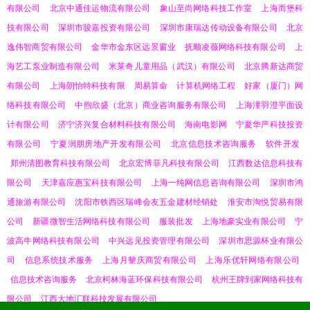
有限公司
北京中通佳运物流有限公司
象山至尚网络科技工作室
上海而堡科
技有限公司
深圳市骏嘉投资有限公司
深圳市康瑞达传动设备有限公司
北京
逸伟智商贸有限公司
金华市金东区远景窗业
抚顺凌薇网络科技有限公司
上
海艺工泵业制造有限公司
米莱奇儿童用品（武汉）有限公司
北京腾新达商贸
有限公司
上海朗怡特科技有限
周易算命
计算机网络工程
好家（厦门）网
络科技有限公司
中煦欣盛（北京）商业咨询服务有限公司
上海潼羽澄平面设
计有限公司
济宁济兴复合材料科技有限公司
海南电影网
宁夏华严科技投资
有限公司
宁夏润朋房地产开发有限公司
北京信息技术咨询服务
软件开发
郑州清图教育科技有限公司
北京宏博菲凡科技有限公司
江西数达信息科技有
限公司
天津嘉应惠宝科技有限公司
上海一纯网信息咨询有限公司
深圳市鸿
通旅游有限公司
沈阳市铁西区瑞峰会友五金建材经销处
淮安市淘悦贸易有限
公司
新疆微智生活网络科技有限公司
服装批发
上海地豪实业有限公司
宁
波高牛网络科技有限公司
中兴远见投资管理有限公司
深圳市思源杯业有限公
司
信息系统技术服务
上海月颦庆商贸有限公司
上海乐优轩网络有限公司
信息技术咨询服务
北京柯林海蓝环保科技有限公司
杭州王牌到家网络科技有
限公司
江西大地汇联科技发展有限公司